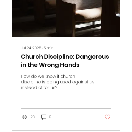
Jul 24, 2025
∙
5
min
Church Discipline: Dangerous
in the Wrong Hands
How do we know if church
discipline is being used against us
instead of for us?
123
0