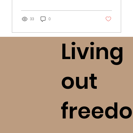
33
0
Living
out
freedo