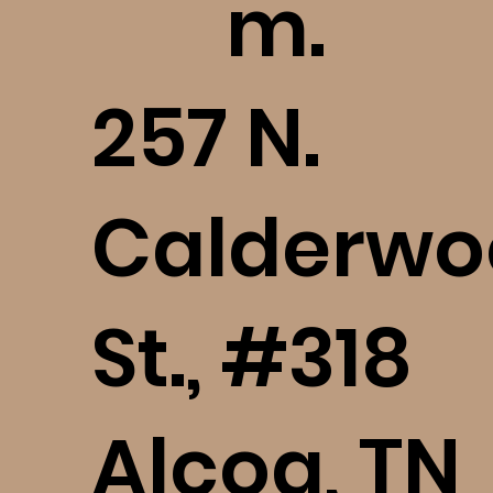
m.
​257 N.
Calderwo
St., #318
Alcoa, TN