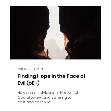
Mar 16, 2024
∙
8
min
Finding Hope in the Face of
Evil (bE+)
How can an all-loving, all-powerful
God allow evil and suffering to
exist and continue?